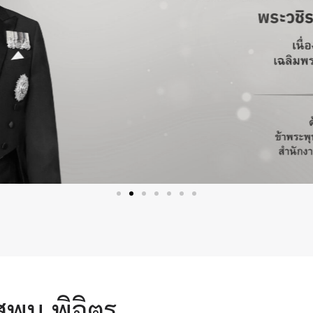
สพม.พิจิตร