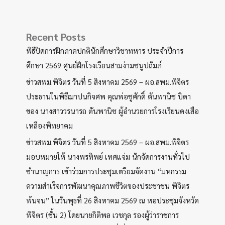
ปกติ)
ปี
Recent Posts
พ.ศ.
พิธีปิดการฝึกภาคปกตินักศึกษาวิชาทหาร ประจำปีการ
2566
ศึกษา 2569 ศูนย์ฝึกโรงเรียนสามง่ามชนูปถัมภ์
ข่าวสพม.พิจิตร วันที่ 5 สิงหาคม 2569 – ผอ.สพม.พิจิตร
ประธานในพิธีฌาปนกิจศพ คุณพ่อชูศักดิ์ ตันพานิช บิดา
ของ นางสาววรนารถ ตันพานิช ผู้อำนวยการโรงเรียนดงเสือ
เหลืองพิทยาคม
ข่าวสพม.พิจิตร วันที่ 5 สิงหาคม 2569 – ผอ.สพม.พิจิตร
มอบหมายให้ นางพรทิพย์ เทศแจ่ม นักจัดการงานทั่วไป
ชำนาญการ เข้าร่วมการประชุมเตรียมจัดงาน “มหกรรม
ความสำเร็จการพัฒนาคุณภาพชีวิตของประชาชน พิจิตร
พ้นจน” ในวันพุธที่ 26 สิงหาคม 2569 ณ หอประชุมจังหวัด
พิจิตร (ชั้น 2) โดยนายกิติพล เวชกุล รองผู้ว่าราชการ