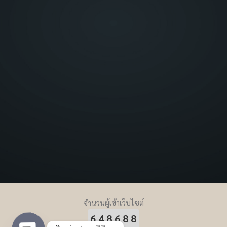
จำนวนผู้เข้าเว็บไซต์
648688