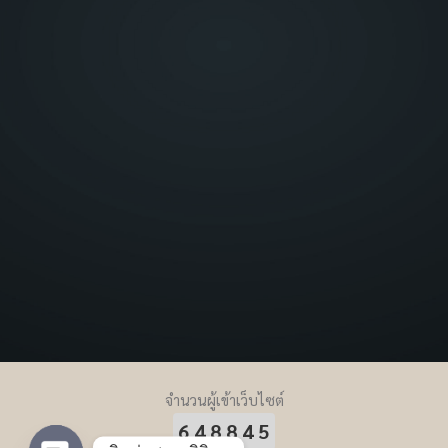
จำนวนผู้เข้าเว็บไซต์
648845