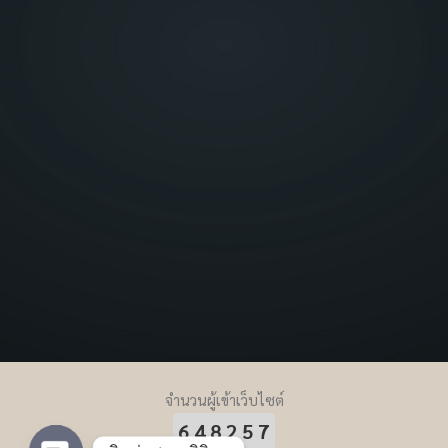
จำนวนผู้เข้าเว็บไซต์
648257