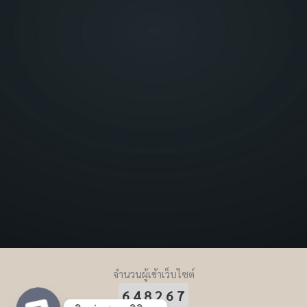
จำนวนผู้เข้าเว็บไซต์
648267