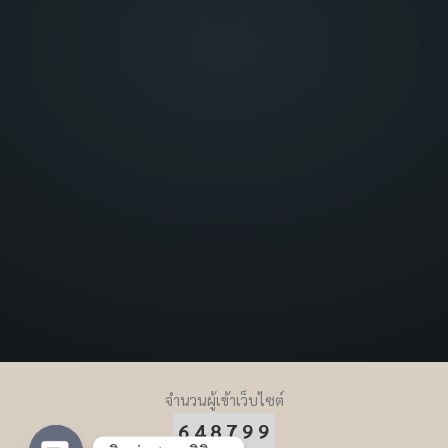
จำนวนผู้เข้าเว็บไซต์
648799