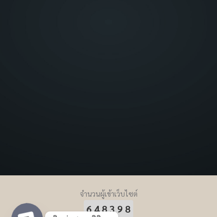
จำนวนผู้เข้าเว็บไซต์
648398