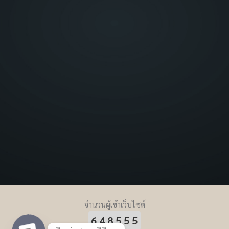
จำนวนผู้เข้าเว็บไซต์
648555