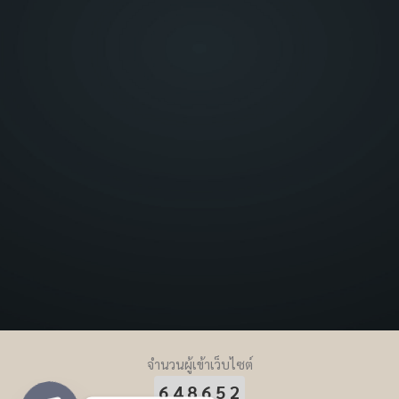
จำนวนผู้เข้าเว็บไซต์
648652