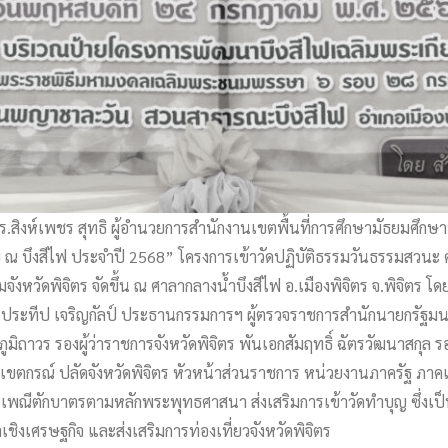
ร.สิงห์เพชร สุทธิ ผู้อำนวยการสำนักงานเขตพื้นที่การศึกษามัธยมศึกษา
ทย ณ บึงสีไฟ ประจำปี 2568” โครงการเข้าวัดปฏิบัติธรรมวันธรรมสวนะ
หวัดพิจิตร จัดขึ้น ณ ศาลากลางน้ำบึงสีไฟ อ.เมืองพิจิตร จ.พิจิตร โดย
 ประทีป เจริญกัลป์ ประธานกรรมการฯ ผู้ตรวจราชการสำนักนายกรัฐมน
ต ภูมิถาวร รองผู้ว่าราชการจังหวัดพิจิตร พันเอกสัมฤทธิ์ ฉัตรวัฒนาสกุ
ทธิเขตกรณ์ ปลัดจังหวัดพิจิตร หัวหน้าส่วนราชการ หน่วยงานภาครัฐ ภ
ฟูประเพณีตักบาตรตามหลักพระพุทธศาสนา ส่งเสริมการเข้าวัดทำบุญ ซึ่
เชิงเศรษฐกิจ และส่งเสริมการท่องเที่ยวจังหวัดพิจิตร