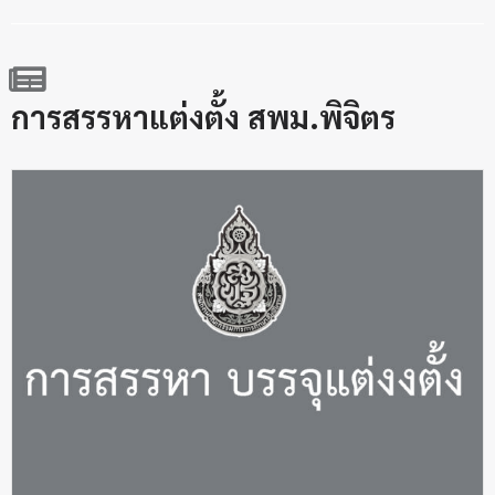
การสรรหาแต่งตั้ง สพม.พิจิตร